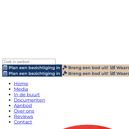
Plan een bezichtiging in
Breng een bod uit!
Waard
Plan een bezichtiging in
Breng een bod uit!
Waard
Home
Media
In de buurt
Documenten
Aanbod
Over ons
Reviews
Contact