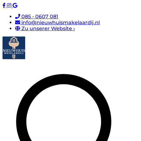
085 - 0607 081
info@nieuwhuismakelaardij.nl
Zu unserer Website ›