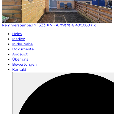
1333 XN · Almere
Remmersteinpad 7
€ 400.000 k.k.
Heim
Medien
In der Nähe
Dokumente
Angebot
Über uns
Bewertungen
Kontakt