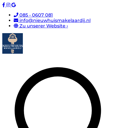
085 - 0607 081
info@nieuwhuismakelaardij.nl
Zu unserer Website ›