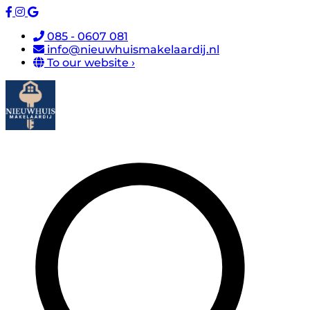
085 - 0607 081
info@nieuwhuismakelaardij.nl
To our website ›